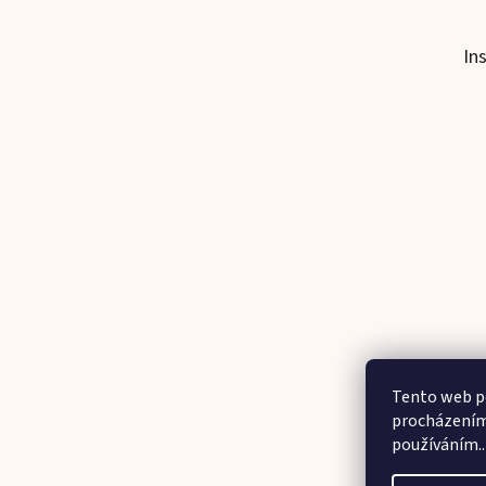
In
Tento web po
procházením 
používáním..