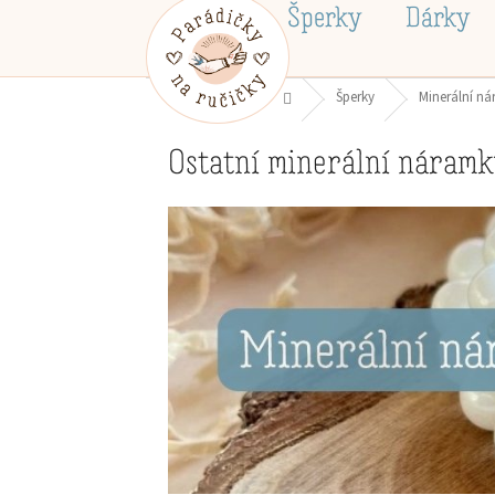
Přejít
Šperky
Dárky
na
obsah
Domů
Šperky
Minerální n
Ostatní minerální náram