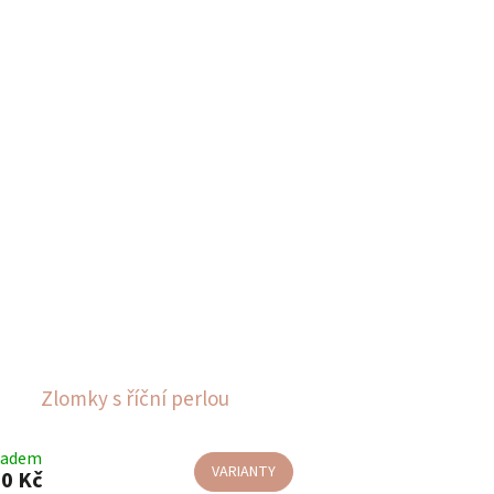
Zlomky s říční perlou
ladem
VARIANTY
0 Kč