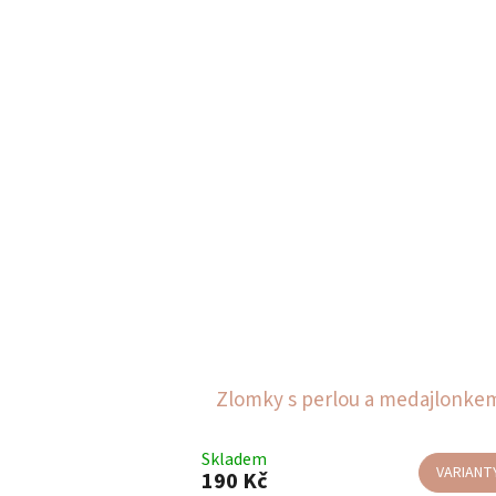
Zlomky s perlou a medajlonke
Skladem
VARIANT
190 Kč