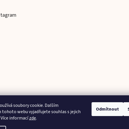
stagram
užívá soubory cookie. Dalším
Odmítnout
tohoto webu vyjadřujete souhlas s jejich
Sledovat na Instagramu
 Více informací
zde
.