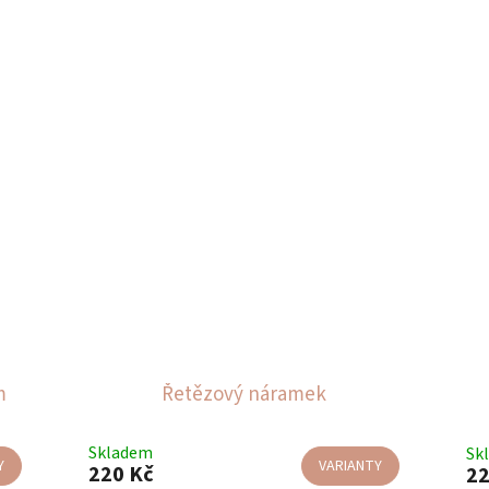
m
Řetězový náramek
Skladem
Sk
Y
VARIANTY
220 Kč
22