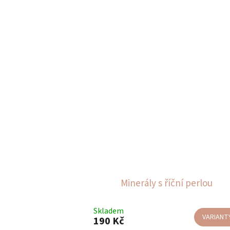
Minerály s říční perlou
Skladem
VARIANT
190 Kč