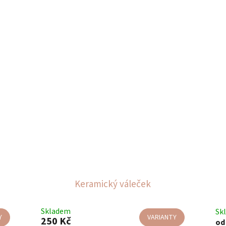
Keramický váleček
Skladem
Sk
Y
VARIANTY
250 Kč
od