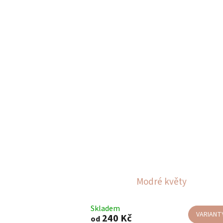
Modré květy
Skladem
VARIANT
240 Kč
od