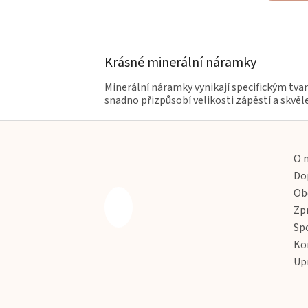
Krásné minerální náramky
Minerální náramky vynikají specifickým tvar
snadno přizpůsobí velikosti zápěstí a skvěl
Z
á
p
O 
a
Do
t
Ob
í
Zp
Sp
Ko
Up