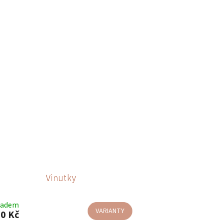
Vinutky
ladem
VARIANTY
0 Kč