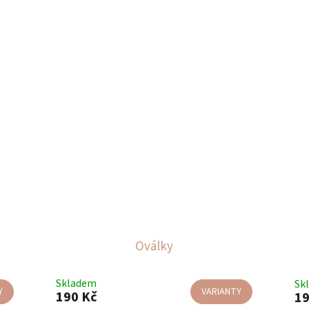
Oválky
Skladem
Sk
Y
VARIANTY
190 Kč
19