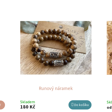
Runový náramek
Skladem
Sk
Y
Do košíku
180 Kč
od