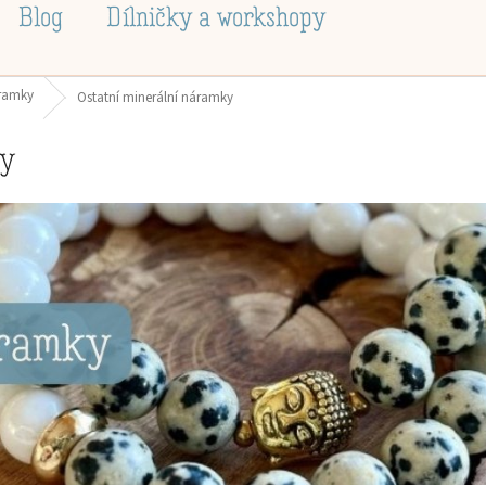
Blog
Dílničky a workshopy
áramky
Ostatní minerální náramky
ky