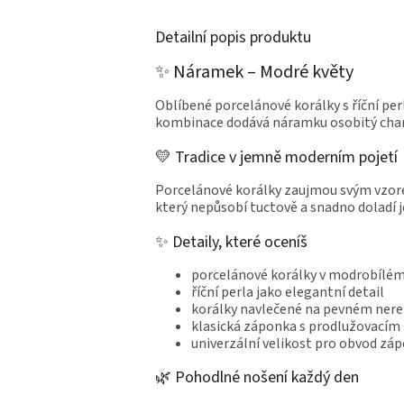
Detailní popis produktu
✨ Náramek – Modré květy
Oblíbené porcelánové korálky s říční per
kombinace dodává náramku osobitý charak
💛 Tradice v jemně moderním pojetí
Porcelánové korálky zaujmou svým vzorem
který nepůsobí tuctově a snadno doladí j
✨ Detaily, které oceníš
porcelánové korálky v modrobílé
říční perla jako elegantní detail
korálky navlečené na pevném ner
klasická záponka s prodlužovacím 
univerzální velikost pro obvod záp
🌿 Pohodlné nošení každý den