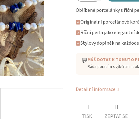
Oblíbené porcelánky s říční pe
Originální porcelánové kor
✓
Říční perla jako elegantní d
✓
Stylový doplněk na každode
✓
💬
MÁŠ DOTAZ K TOMUTO 
Ráda poradím s výběrem i do
Detailní informace
TISK
ZEPTAT SE