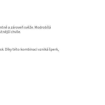
antně a zároveň svěže. Modrobílá
nější chvíle.
k. Díky této kombinaci vzniká šperk,