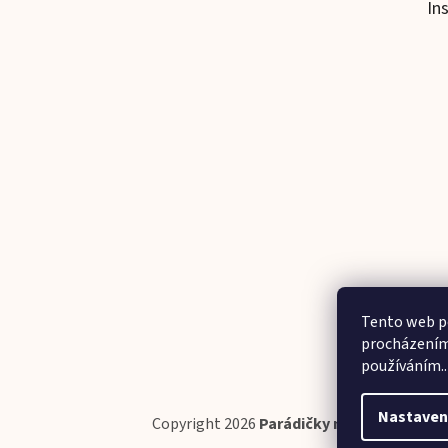
In
Tento web po
procházením 
používáním..
Nastaven
Copyright 2026
Parádičky na ručičky
. Všec