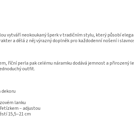
lou vytváří neokoukaný šperk v tradičním stylu, který působí eleg
ter a dělá z něj výrazný doplněk pro každodenní nošení i slavnost
, říční perla pak celému náramku dodává jemnost a přirozený les
ednoduchý outfit.
m dekoru
ezovém lanku
řetízkem – adjustou
ěstí 15,5–21 cm