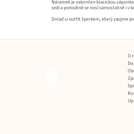
Náramek je zakončen klasickou záponkou 
sedí a pohodlně se nosí samostatně i v k
Dolaď si outfit šperkem, který zaujme j
Z
á
p
O 
a
Do
t
Ob
í
Zp
Sp
Ko
Up