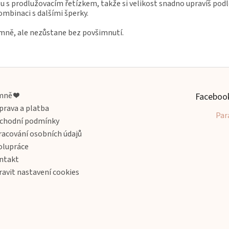
s prodlužovacím řetízkem, takže si velikost snadno upravíš podl
ombinaci s dalšími šperky.
emně, ale nezůstane bez povšimnutí.
mně ❤️
Faceboo
prava a platba
Par
chodní podmínky
racování osobních údajů
olupráce
ntakt
ravit nastavení cookies