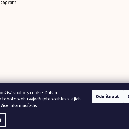
stagram
užívá soubory cookie. Dalším
Odmítnout
tohoto webu vyjadřujete souhlas s jejich
Sledovat na Instagramu
 Více informací
zde
.
í
hna práva vyhrazena.