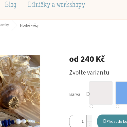
Blog
Dílničky a workshopy
áramky
Modré květy
od
240 Kč
Měrná
Zvolte variantu
cena:
Barva
Přidat do k