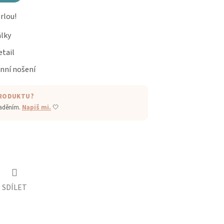
rlou!
álky
etail
nní nošení
PRODUKTU?
laděním.
Napiš mi.
🤍
SDÍLET