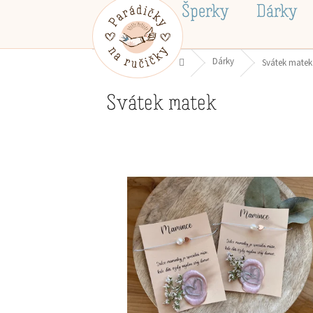
Přejít
Šperky
Dárky
na
obsah
Domů
Dárky
Svátek matek
Svátek matek
V
ý
p
i
s
p
r
o
d
u
k
t