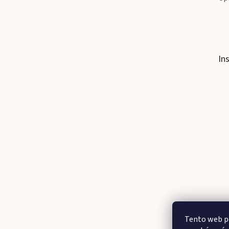
In
Tento web po