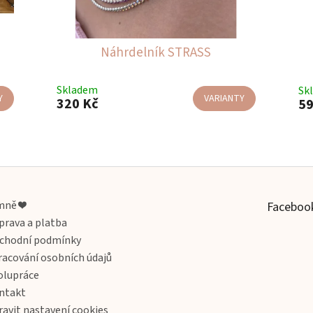
Náhrdelník STRASS
Skladem
Sk
Y
VARIANTY
320 Kč
59
O
v
l
á
d
mně ❤️
Faceboo
a
prava a platba
c
chodní podmínky
í
p
racování osobních údajů
r
olupráce
v
ntakt
k
y
ravit nastavení cookies