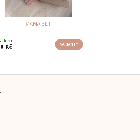
MAMA SET
ladem
VARIANTY
0 Kč
k