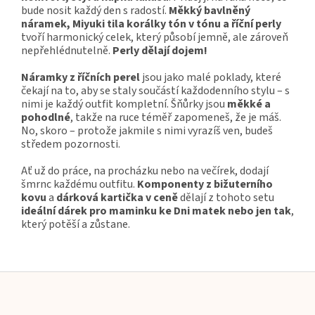
bude nosit každý den s radostí.
Měkký bavlněný
náramek, Miyuki tila korálky tón v tónu a říční perly
tvoří harmonický celek, který působí jemně, ale zároveň
nepřehlédnutelně.
Perly dělají dojem!
Náramky z říčních perel
jsou jako malé poklady, které
čekají na to, aby se staly součástí každodenního stylu – s
nimi je každý outfit kompletní. Šňůrky jsou
měkké a
pohodlné
, takže na ruce téměř zapomeneš, že je máš.
No, skoro – protože jakmile s nimi vyrazíš ven, budeš
středem pozornosti.
Ať už do práce, na procházku nebo na večírek, dodají
šmrnc každému outfitu.
Komponenty z bižuterního
kovu
a
dárková kartička v ceně
dělají z tohoto setu
ideální dárek pro maminku ke Dni matek nebo jen tak
,
který potěší a zůstane.
Z
á
p