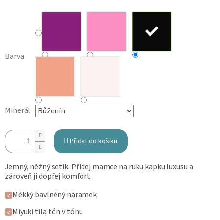
Barva
Minerál
Přidat do košíku
Jemný, něžný setík. Přidej mamce na ruku kapku luxusu a
zároveň ji dopřej komfort.
Měkký bavlněný náramek
✓
Miyuki tila tón v tónu
✓