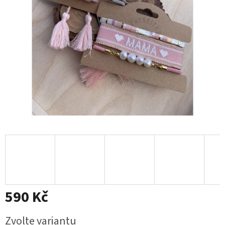
590 Kč
Měrná
Zvolte variantu
cena: