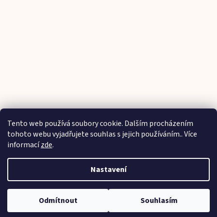
Tento web používá soubory cookie. Dalším procházením
Sledovat na Instagramu
tohoto webu vyjadřujete souhlas s jejich používáním.. Více
informací
zde
.
Vytvořil Shoptet
Nastavení
Copyright 2026
Parádičky na ručičky
. Všechna práva
Odmítnout
Souhlasím
vyhrazena.