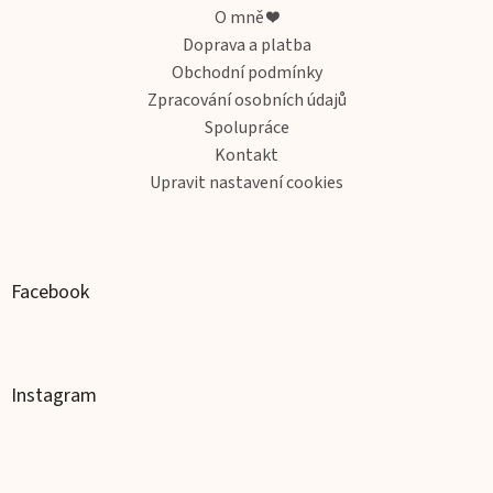
a
O mně ❤️
t
Doprava a platba
í
Obchodní podmínky
Zpracování osobních údajů
Spolupráce
Kontakt
Upravit nastavení cookies
Facebook
Instagram