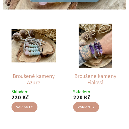
V
ý
p
i
s
p
r
o
d
u
Broušené kameny
Broušené kameny
k
Azure
Fialová
t
Skladem
Skladem
ů
220 Kč
220 Kč
VARIANTY
VARIANTY