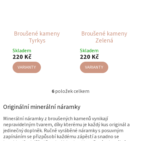
Broušené kameny
Broušené kameny
Tyrkys
Zelená
Skladem
Skladem
220 Kč
220 Kč
VARIANTY
VARIANTY
6
položek celkem
O
v
l
Originální minerální náramky
á
d
Minerální náramky z broušených kamenů vynikají
a
nepravidelným tvarem, díky kterému je každý kus originál a
c
jedinečný doplněk. Ručně vyráběné náramky s posuvným
í
zapínáním se přizpůsobí každému zápěstí a snadno se