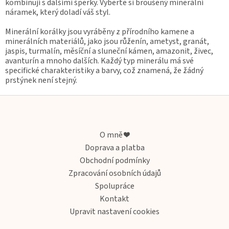
p
kombinují s dalšími šperky. Vyberte si broušený minerální
r
náramek, který doladí váš styl.
v
k
Minerální korálky jsou vyráběny z přírodního kamene a
y
minerálních materiálů, jako jsou růženín, ametyst, granát,
v
jaspis, turmalín, měsíční a sluneční kámen, amazonit, živec,
ý
avanturín a mnoho dalších. Každý typ minerálu má své
p
specifické charakteristiky a barvy, což znamená, že žádný
i
prstýnek není stejný.
s
u
Z
á
p
a
O mně ❤️
t
Doprava a platba
í
Obchodní podmínky
Zpracování osobních údajů
Spolupráce
Kontakt
Upravit nastavení cookies