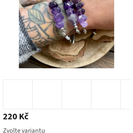
220 Kč
Měrná
Zvolte variantu
cena: