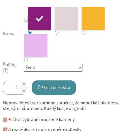
Barva
Šnůrka
?
Přidat do košíku
Nepravidelný tvar kamene zaručuje, že nepotkáš nikoho se
stejným náramkem. Každý kus je originál!
Pečlivě vybrané broušené kameny
✓
Výrazný design s přirozenými odlesky
✓