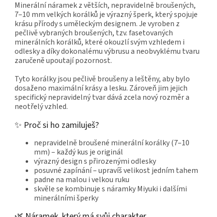
Minerální náramek z větších, nepravidelně broušených,
7–10 mm velkých korálků je výrazný šperk, který spojuje
krásu přírody s uměleckým designem. Je vyroben z
pečlivě vybraných broušených, tzv. fasetovaných
minerálních korálků, které okouzlí svým vzhledem i
odlesky a díky dokonalému výbrusu a neobvyklému tvaru
zaručeně upoutají pozornost.
Tyto korálky jsou pečlivě broušeny a leštěny, aby bylo
dosaženo maximální krásy a lesku. Zároveň jim jejich
specifický nepravidelný tvar dává zcela nový rozměr a
neotřelý vzhled.
✨ Proč si ho zamiluješ?
nepravidelně broušené minerální korálky (7–10
mm) – každý kus je originál
výrazný design s přirozenými odlesky
posuvné zapínání – upravíš velikost jedním tahem
padne na malou i velkou ruku
skvěle se kombinuje s náramky Miyuki i dalšími
minerálními šperky
🌿 Náramek, který má svůj charakter