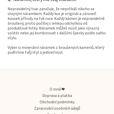
Nepravidelný tvar zaručuje, že nepotkáš nikoho se
stejným náramkem. Každý kus je originál a zároveň
kousek přírody na tvé ruce. Každý kámen je nepravidelně
broušený, proto počítej s lehkou odchylkou od
produktové fotky. Náramek můžeš nosit jako výrazný
solitér nebo jej kombinovat s dalšími šperky podle svého
stylu.
Vyber si minerální náramek z broušených kamenů, který
podtrhne tvůj styl a jedinečnost.
Z
á
p
a
O mně ❤️
t
Doprava a platba
í
Obchodní podmínky
Zpracování osobních údajů