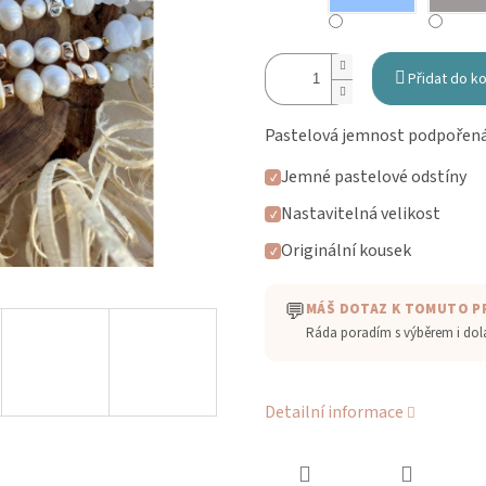
Přidat do k
Pastelová jemnost podpořená 
Jemné pastelové odstíny
✓
Nastavitelná velikost
✓
Originální kousek
✓
💬
MÁŠ DOTAZ K TOMUTO 
Ráda poradím s výběrem i do
Detailní informace