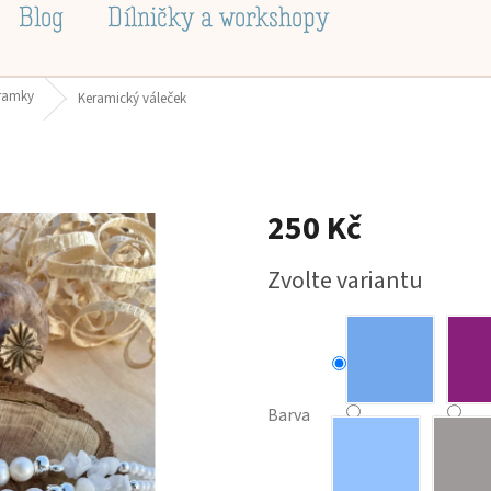
Blog
Dílničky a workshopy
áramky
Keramický váleček
250 Kč
Měrná
Zvolte variantu
cena:
Barva