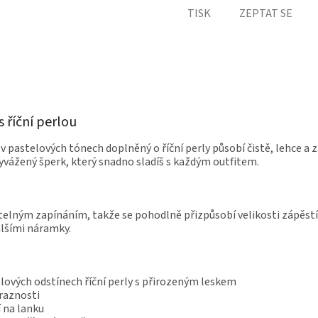
TISK
ZEPTAT SE
 říční perlou
pastelových tónech doplněný o říční perly působí čistě, lehce a
vyvážený šperk, který snadno sladíš s každým outfitem.
telným zapínáním, takže se pohodlně přizpůsobí velikosti zápěst
alšími náramky.
lových odstínech říční perly s přirozeným leskem
ýraznosti
í na lanku