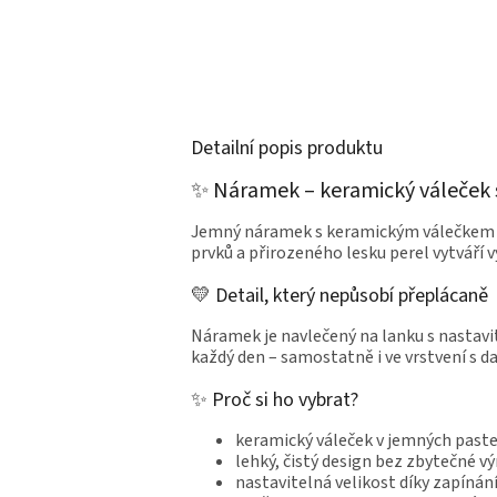
Detailní popis produktu
✨ Náramek – keramický váleček s
Jemný náramek s keramickým válečkem v 
prvků a přirozeného lesku perel vytváří 
💛 Detail, který nepůsobí přeplácaně
Náramek je navlečený na lanku s nastavi
každý den – samostatně i ve vrstvení s d
✨ Proč si ho vybrat?
keramický váleček v jemných paste
lehký, čistý design bez zbytečné v
nastavitelná velikost díky zapínán