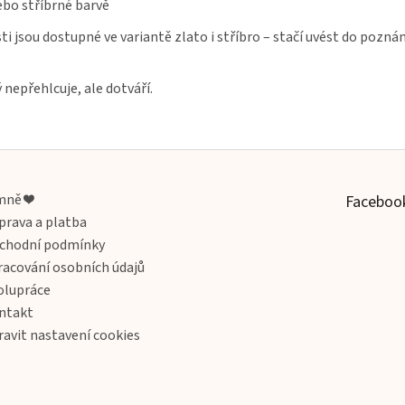
ebo stříbrné barvě
i jsou dostupné ve variantě zlato i stříbro – stačí uvést do pozn
nepřehlcuje, ale dotváří.
mně ❤️
Faceboo
prava a platba
chodní podmínky
racování osobních údajů
olupráce
ntakt
ravit nastavení cookies