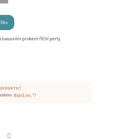
ošíku
luxusním prvkem říční perly.
PRODUKTU?
laděním.
Napiš mi.
🤍