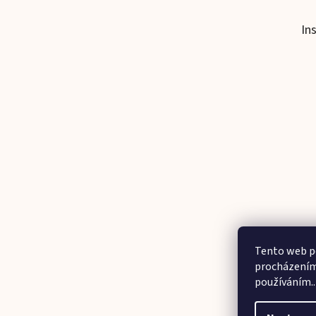
In
Tento web po
procházením 
používáním..