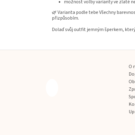
možnost volby varianty ve zlaté n
🌿 Varianta podle tebe Všechny barevnost
přizpůsobím.
Dolaď svůj outfit jemným šperkem, který 
Z
á
p
O 
a
Do
t
Ob
í
Zp
Sp
Ko
Up