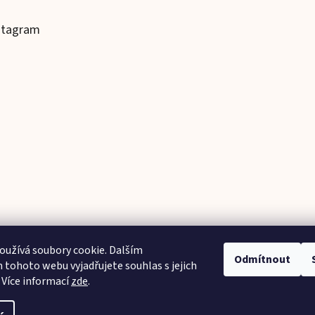
stagram
užívá soubory cookie. Dalším
Odmítnout
tohoto webu vyjadřujete souhlas s jejich
Sledovat na Instagramu
 Více informací
zde
.