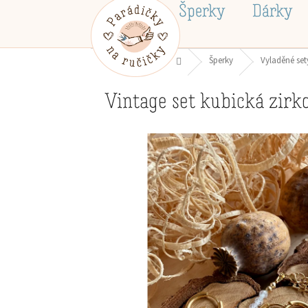
Přejít
Šperky
Dárky
na
obsah
Domů
Šperky
Vyladěné set
Vintage set kubická zirk