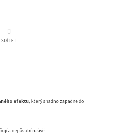
SDÍLET
aného efektu
, který snadno zapadne do
ují a nepůsobí rušivě.