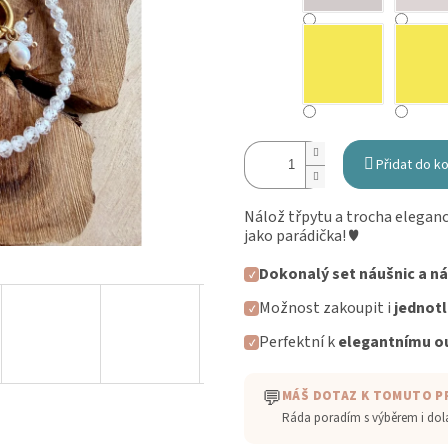
Přidat do k
Nálož třpytu a trocha elegance
jako parádička! ♥
Dokonalý set náušnic a n
✓
Možnost zakoupit i
jednotl
✓
Perfektní k
elegantnímu ou
✓
💬
MÁŠ DOTAZ K TOMUTO 
Ráda poradím s výběrem i do