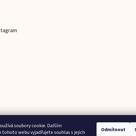
stagram
užívá soubory cookie. Dalším
Odmítnout
tohoto webu vyjadřujete souhlas s jejich