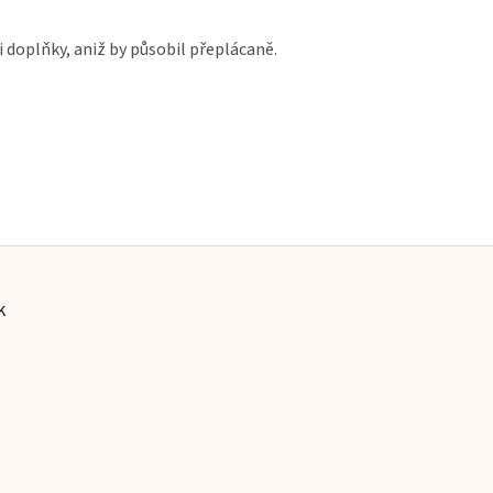
i doplňky, aniž by působil přeplácaně.
k