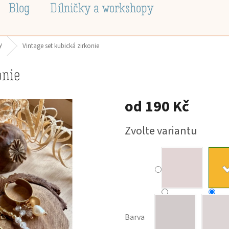
Blog
Dílničky a workshopy
y
Vintage set kubická zirkonie
onie
od
190 Kč
Měrná
Zvolte variantu
cena:
Barva