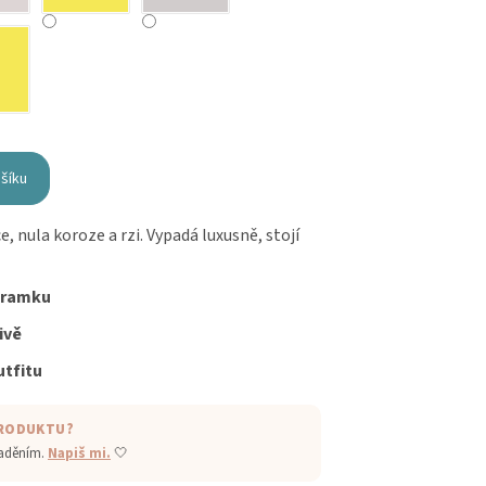
ošíku
, nula koroze a rzi. Vypadá luxusně, stojí
áramku
ivě
tfitu
PRODUKTU?
laděním.
Napiš mi.
🤍