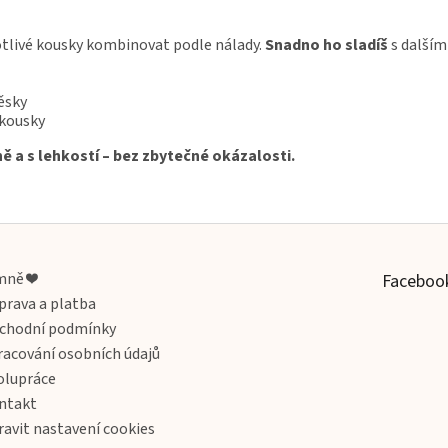
otlivé kousky kombinovat podle nálady.
Snadno ho sladíš
s dalším
ěsky
 kousky
ě a s lehkostí – bez zbytečné okázalosti.
mně ❤️
Faceboo
prava a platba
chodní podmínky
racování osobních údajů
olupráce
ntakt
ravit nastavení cookies