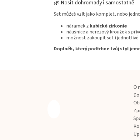
🌿 Nosit dohromady i samostatně
Set můžeš vzít jako komplet, nebo jedn
náramek z
kubické zirkonie
náušnice a nerezový kroužek s přív
možnost zakoupit set i jednotlivé
Doplněk, který podtrhne tvůj styl jemn
Z
á
p
O 
a
Do
t
Ob
í
Zp
Sp
Ko
Up