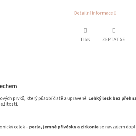
Detailní informace
TISK
ZEPTAT SE
dechem
ezových prvků, který působí čistě a upraveně.
Lehký lesk bez přehn
ežitostí.
onický celek –
perla, jemné přívěsky a zirkonie
se navzájem doplň