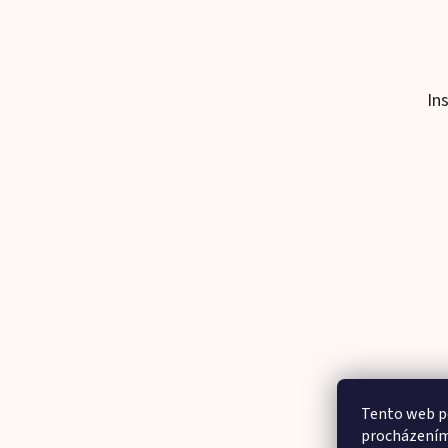
In
Tento web po
procházením 