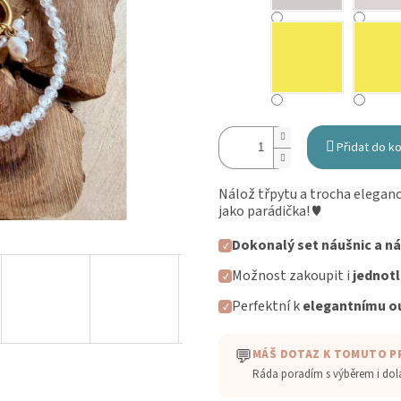
Přidat do k
Nálož třpytu a trocha elegance
jako parádička! ♥
Dokonalý set náušnic a n
✓
Možnost zakoupit i
jednotl
✓
Perfektní k
elegantnímu ou
✓
💬
MÁŠ DOTAZ K TOMUTO 
Ráda poradím s výběrem i do