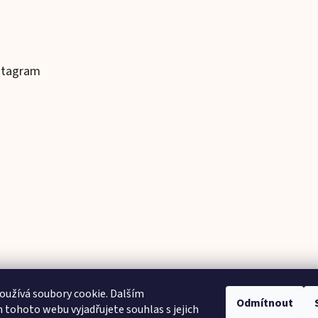
stagram
užívá soubory cookie. Dalším
Odmítnout
tohoto webu vyjadřujete souhlas s jejich