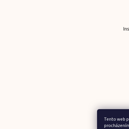
In
Tento web po
procházením 