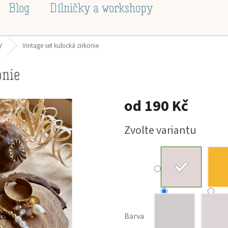
Blog
Dílničky a workshopy
y
Vintage set kubická zirkonie
onie
od
190 Kč
Měrná
Zvolte variantu
cena:
Barva