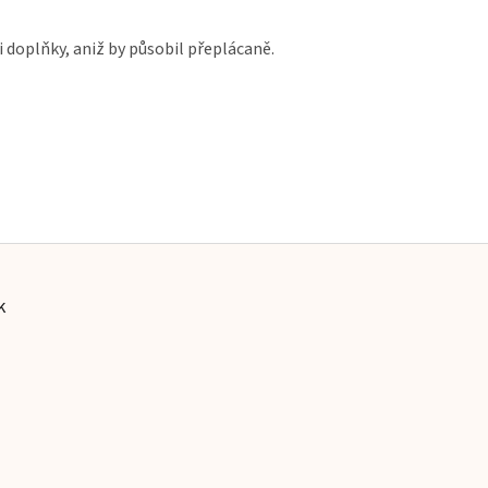
i doplňky, aniž by působil přeplácaně.
k