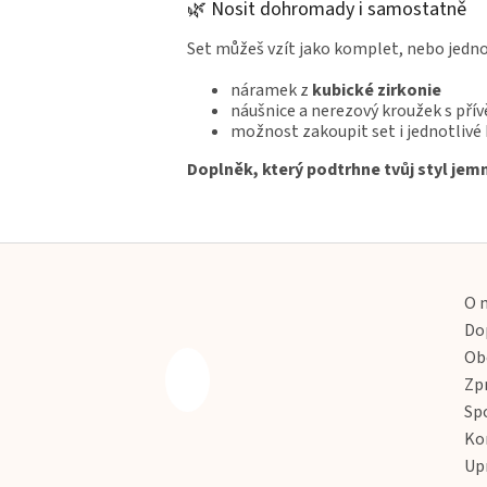
🌿 Nosit dohromady i samostatně
Set můžeš vzít jako komplet, nebo jedn
náramek z
kubické zirkonie
náušnice a nerezový kroužek s přív
možnost zakoupit set i jednotlivé
Doplněk, který podtrhne tvůj styl jemn
Z
á
p
O 
a
Do
t
Ob
í
Zp
Sp
Ko
Up