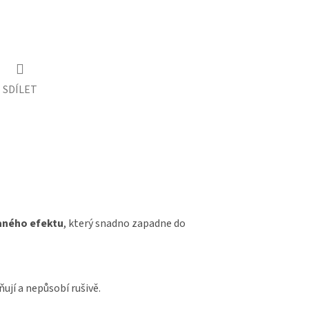
SDÍLET
aného efektu
, který snadno zapadne do
ují a nepůsobí rušivě.