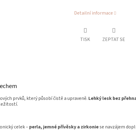
Detailní informace
TISK
ZEPTAT SE
dechem
ezových prvků, který působí čistě a upraveně.
Lehký lesk bez přehn
ežitostí.
onický celek –
perla, jemné přívěsky a zirkonie
se navzájem doplň