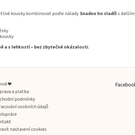
otlivé kousky kombinovat podle nálady.
Snadno ho sladíš
s dalším
ěsky
 kousky
ě a s lehkostí – bez zbytečné okázalosti.
mně ❤️
Faceboo
prava a platba
chodní podmínky
racování osobních údajů
olupráce
ntakt
ravit nastavení cookies