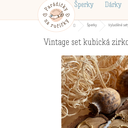
Přejít
Šperky
Dárky
na
obsah
Domů
Šperky
Vyladěné set
Vintage set kubická zirk