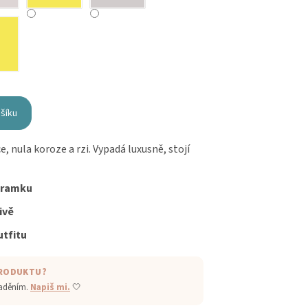
ošíku
, nula koroze a rzi. Vypadá luxusně, stojí
áramku
ivě
tfitu
PRODUKTU?
laděním.
Napiš mi.
🤍