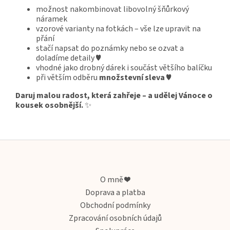
možnost nakombinovat libovolný šňůrkový
náramek
vzorové varianty na fotkách – vše lze upravit na
přání
stačí napsat do poznámky nebo se ozvat a
doladíme detaily ♥
vhodné jako drobný dárek i součást většího balíčku
při větším odběru
množstevní sleva
♥
Daruj malou radost, která zahřeje – a udělej Vánoce o
kousek osobnější.
✨
Z
á
p
a
O mně ❤️
t
Doprava a platba
í
Obchodní podmínky
Zpracování osobních údajů