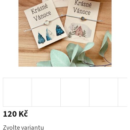
120 Kč
Měrná
Zvolte variantu
cena: