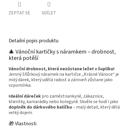
ZEPTAT SE
SDÍLET
Detailní popis produktu
🎄 Vánoční kartičky s náramkem – drobnost,
která potěší
Vánoční drobnost, která nezůstane ležet v šuplíku!
Jemný šňůrkový náramek na kartičce „Krásné Vánoce“ je
milý dárek, který udělá radost a zároveň zůstane jako
vzpomínka.
Ideální dáreček
pro zaměstnankyně, zákaznice,
klientky, kamarádky nebo kolegyně. Skvěle se hodí i jako
doplněk do dárkového balíčku
– malý detail, který dělá
velký dojem.
🎁 Vlastnosti