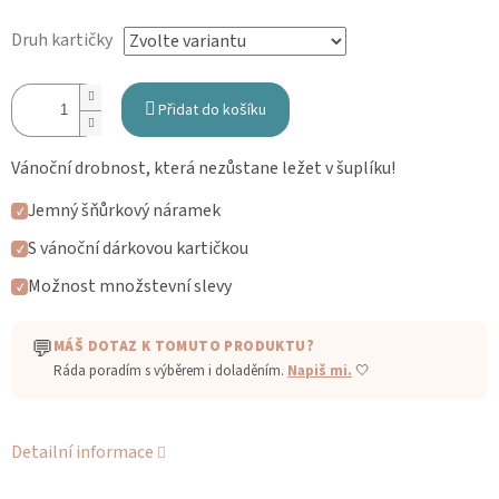
Druh kartičky
Přidat do košíku
Vánoční drobnost, která nezůstane ležet v šuplíku!
Jemný šňůrkový náramek
✓
S vánoční dárkovou kartičkou
✓
Možnost množstevní slevy
✓
💬
MÁŠ DOTAZ K TOMUTO PRODUKTU?
Ráda poradím s výběrem i doladěním.
Napiš mi.
🤍
Detailní informace