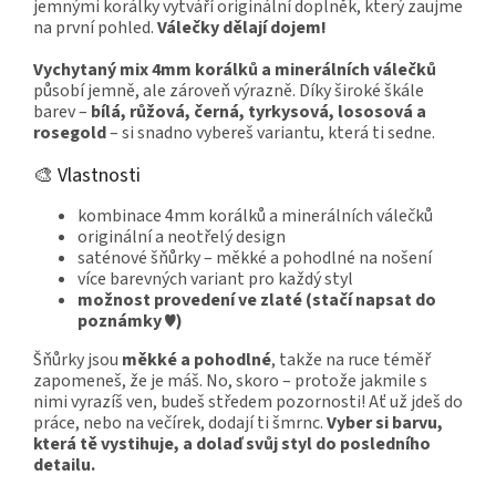
jemnými korálky vytváří originální doplněk, který zaujme
na první pohled.
Válečky dělají dojem!
Vychytaný mix 4mm korálků a minerálních válečků
působí jemně, ale zároveň výrazně. Díky široké škále
barev –
bílá, růžová, černá, tyrkysová, lososová a
rosegold
– si snadno vybereš variantu, která ti sedne.
🎨 Vlastnosti
kombinace 4mm korálků a minerálních válečků
originální a neotřelý design
saténové šňůrky – měkké a pohodlné na nošení
více barevných variant pro každý styl
možnost provedení ve zlaté (stačí napsat do
poznámky ♥)
Šňůrky jsou
měkké a pohodlné
, takže na ruce téměř
zapomeneš, že je máš. No, skoro – protože jakmile s
nimi vyrazíš ven, budeš středem pozornosti! Ať už jdeš do
práce, nebo na večírek, dodají ti šmrnc.
Vyber si barvu,
která tě vystihuje, a dolaď svůj styl do posledního
detailu.