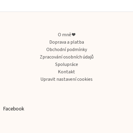
Z
á
p
a
O mně ❤️
t
Doprava a platba
í
Obchodní podmínky
Zpracování osobních údajů
Spolupráce
Kontakt
Upravit nastavení cookies
Facebook