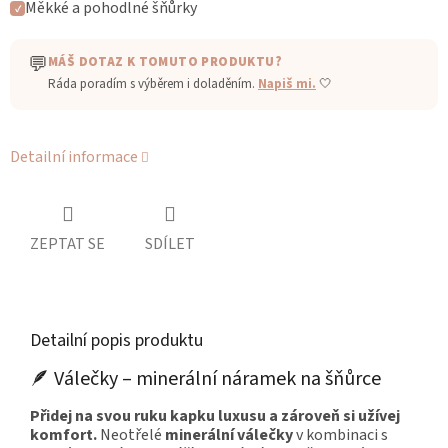
Měkké a pohodlné šňůrky
✓
💬
MÁŠ DOTAZ K TOMUTO PRODUKTU?
Ráda poradím s výběrem i doladěním.
Napiš mi.
🤍
Detailní informace
ZEPTAT SE
SDÍLET
Detailní popis produktu
🪶 Válečky – minerální náramek na šňůrce
Přidej na svou ruku kapku luxusu a zároveň si užívej
komfort.
Neotřelé
minerální válečky
v kombinaci s