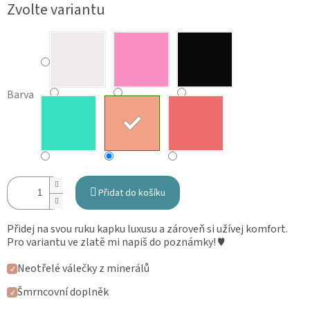
Měrná
Zvolte variantu
cena:
Barva
Přidat do košíku
Přidej na svou ruku kapku luxusu a zároveň si užívej komfort.
Pro variantu ve zlatě mi napiš do poznámky! ♥
Neotřelé válečky z minerálů
✓
Šmrncovní doplněk
✓