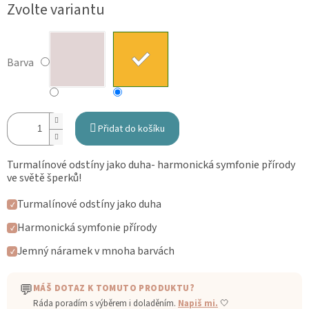
Měrná
Zvolte variantu
cena:
Barva
Přidat do košíku
Turmalínové odstíny jako duha- harmonická symfonie přírody
ve světě šperků!
Turmalínové odstíny jako duha
✓
Harmonická symfonie přírody
✓
Jemný náramek v mnoha barvách
✓
💬
MÁŠ DOTAZ K TOMUTO PRODUKTU?
Ráda poradím s výběrem i doladěním.
Napiš mi.
🤍