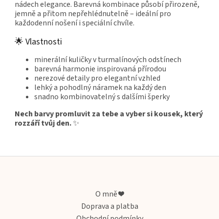
nádech elegance. Barevná kombinace působí přirozeně,
jemně a přitom nepřehlédnutelně – ideální pro
každodenní nošení i speciální chvíle.
🌟 Vlastnosti
minerální kuličky v turmalínových odstínech
barevná harmonie inspirovaná přírodou
nerezové detaily pro elegantní vzhled
lehký a pohodlný náramek na každý den
snadno kombinovatelný s dalšími šperky
Nech barvy promluvit za tebe a vyber si kousek, který
rozzáří tvůj den.
✨
Z
á
p
a
O mně ❤️
t
Doprava a platba
í
Obchodní podmínky