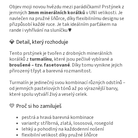
Objev moji novou hvězdu mezi parádičkami! Prstýnek z
jemných
3mm minerálních korálků
v UNI velikosti. Je
navlečen na pružné šňůrce, díky flexibilnímu designu se
přizpůsobí každé ruce. Je tak ideálním parťákem na
rande i vyhřívání na sluníčku ♥
💎 Detail, který rozhoduje
Tento prstýnek je tvořen z drobných minerálních
korálků z
turmalínu
, které jsou pečlivě vybírané a
broušené – tzv. fasetované
. Díky tomu vynikne jejich
přirozený třpyt a barevná rozmanitost.
Turmalín je jedinečný svou kombinací různých odstínů –
od jemných pastelových tónů až po výraznější barvy,
které spolu vytváří živý a veselý celek.
💛 Proč si ho zamiluješ
pestrá a hravá barevná kombinace
varianty: stříbrná, zlatá, lososová, rosegold
lehký a pohodlný na každodenní nošení
flexibilní velikost díky pružné šňůrce