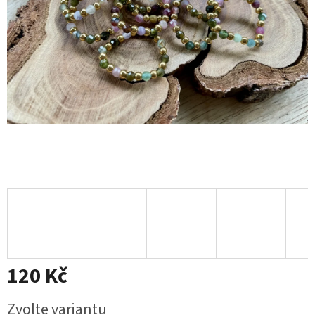
120 Kč
Měrná
Zvolte variantu
cena: