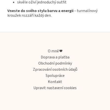
skvěle oživí jednoduchý outfit
Vneste do svého stylu barvu a energii
– turmalínový
kroužek rozzáří každý den.
Z
á
p
a
O mně ❤️
t
Doprava a platba
í
Obchodní podmínky
Zpracování osobních údajů
Spolupráce
Kontakt
Upravit nastavení cookies