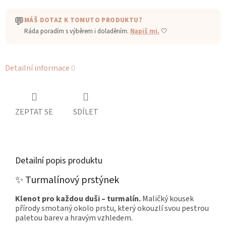
💬
MÁŠ DOTAZ K TOMUTO PRODUKTU?
Ráda poradím s výběrem i doladěním.
Napiš mi.
🤍
Detailní informace
ZEPTAT SE
SDÍLET
Detailní popis produktu
✨ Turmalínový prstýnek
Klenot pro každou duši – turmalín.
Maličký kousek
přírody smotaný okolo prstu, který okouzlí svou pestrou
paletou barev a hravým vzhledem.