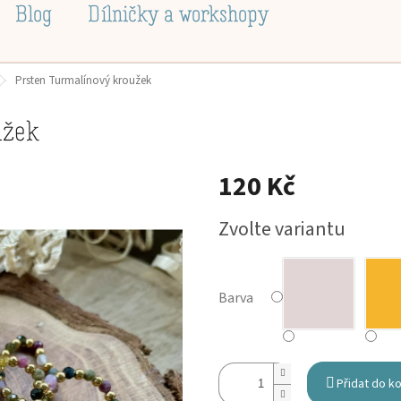
Blog
Dílničky a workshopy
Prsten Turmalínový kroužek
užek
120 Kč
Měrná
Zvolte variantu
cena:
Barva
Přidat do k