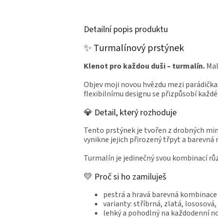
Detailní popis produktu
✨ Turmalínový prstýnek
Klenot pro každou duši – turmalín.
Mal
Objev moji novou hvězdu mezi parádičk
flexibilnímu designu se přizpůsobí každé 
💎 Detail, který rozhoduje
Tento prstýnek je tvořen z drobných min
vynikne jejich přirozený třpyt a barevná
Turmalín je jedinečný svou kombinací růz
💛 Proč si ho zamiluješ
pestrá a hravá barevná kombinace
varianty: stříbrná, zlatá, lososová
lehký a pohodlný na každodenní n