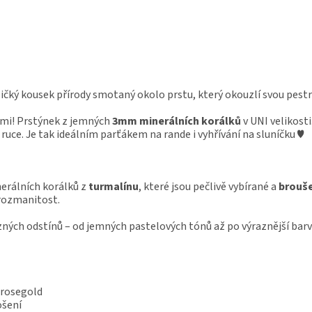
ičký kousek přírody smotaný okolo prstu, který okouzlí svou pest
ami! Prstýnek z jemných
3mm minerálních korálků
v UNI velikosti
ruce. Je tak ideálním parťákem na rande i vyhřívání na sluníčku ♥
erálních korálků z
turmalínu
, které jsou pečlivě vybírané a
brouše
 rozmanitost.
ných odstínů – od jemných pastelových tónů až po výraznější barvy, 
, rosegold
ošení