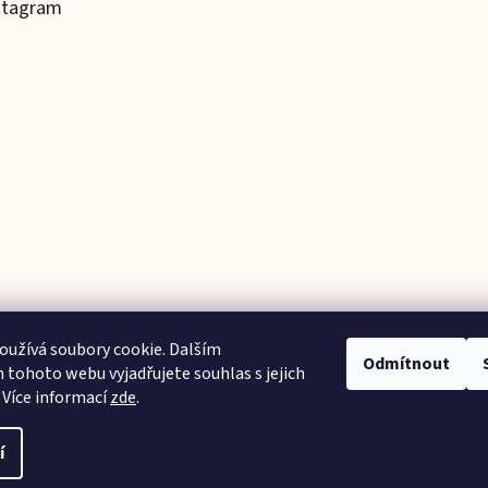
stagram
užívá soubory cookie. Dalším
Odmítnout
tohoto webu vyjadřujete souhlas s jejich
Sledovat na Instagramu
 Více informací
zde
.
í
hna práva vyhrazena.