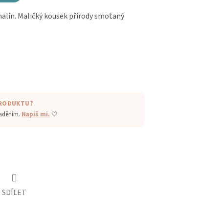
alín. Maličký kousek přírody smotaný
PRODUKTU?
laděním.
Napiš mi.
🤍
SDÍLET