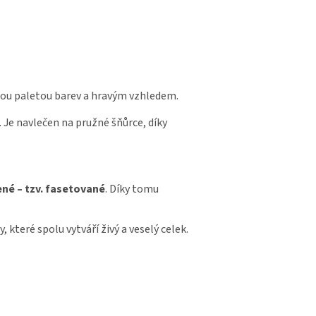
rou paletou barev a hravým vzhledem.
. Je navlečen na pružné šňůrce, díky
né – tzv. fasetované
. Díky tomu
které spolu vytváří živý a veselý celek.