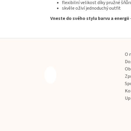
flexibilní velikost díky pružné šňůr
skvěle oživí jednoduchý outfit
Vneste do svého stylu barvu a energii
Z
á
p
O 
a
Do
t
Ob
í
Zp
Sp
Ko
Up