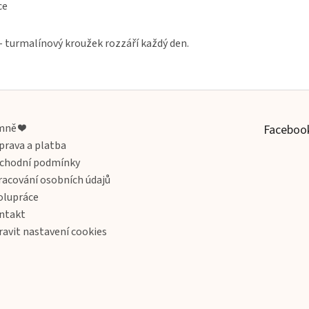
ce
– turmalínový kroužek rozzáří každý den.
mně ❤️
Faceboo
prava a platba
chodní podmínky
racování osobních údajů
olupráce
ntakt
ravit nastavení cookies