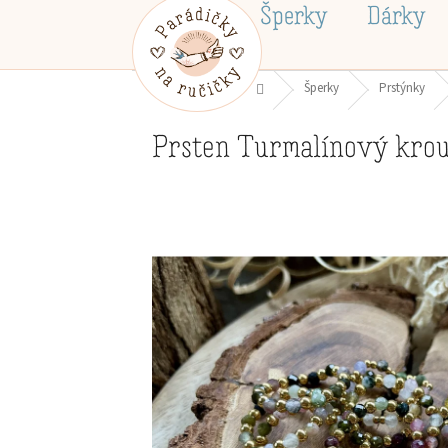
Přejít
Šperky
Dárky
na
obsah
Domů
Šperky
Prstýnky
Prsten Turmalínový kro