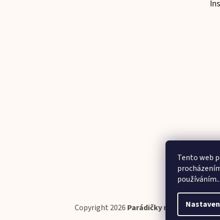
In
Tento web po
procházením 
používáním..
Nastaven
Copyright 2026
Parádičky na ručičky
. Všec