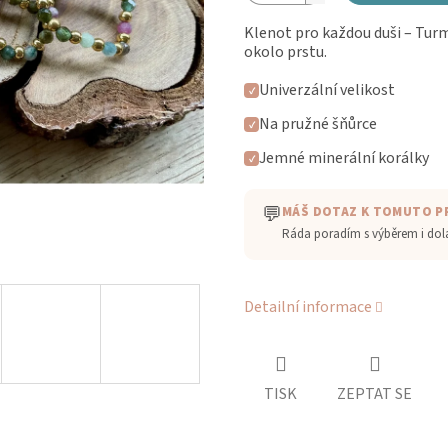
Klenot pro každou duši
–
Turm
okolo prstu.
Univerzální velikost
✓
Na pružné šňůrce
✓
Jemné minerální korálky
✓
💬
MÁŠ DOTAZ K TOMUTO 
Ráda poradím s výběrem i do
Detailní informace
TISK
ZEPTAT SE