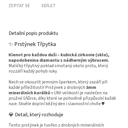
ZEPTAT SE
SDÍLET
Detailní popis produktu
✨ Prstýnek Třpytka
Klenot pro každou duši – kubická zirkonie (sklo),
napodobenina diamantu s nádherným výbrusem.
Maličký třpytivý poklad smotaný okolo prstu, který
rozzáří každý pohyb ruky.
Nech se okouzlit jemným šperkem, který zazáří při
každé příležitosti! Prstýnek z drobných
3mm
minerálních korálků
v UNI velikosti je navlečen na
pružné šňůrce, díky které se pohodlně přizpůsobí každé
ruce. Skvěle doplní běžný den i slavnostní chvíle ♥
💎 Detail, který rozhoduje
Tento prstýnek je tvořen z drobných minerálních