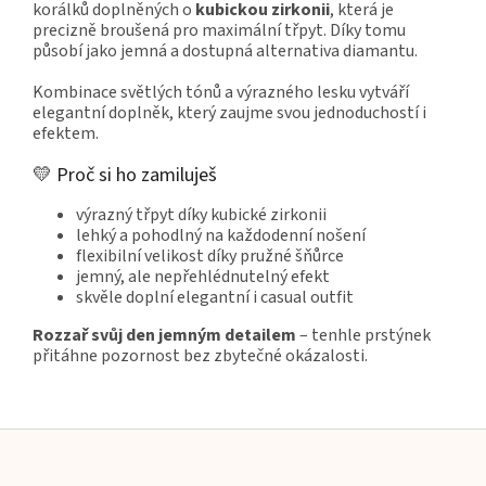
korálků doplněných o
kubickou zirkonii
, která je
precizně broušená pro maximální třpyt. Díky tomu
působí jako jemná a dostupná alternativa diamantu.
Kombinace světlých tónů a výrazného lesku vytváří
elegantní doplněk, který zaujme svou jednoduchostí i
efektem.
💛 Proč si ho zamiluješ
výrazný třpyt díky kubické zirkonii
lehký a pohodlný na každodenní nošení
flexibilní velikost díky pružné šňůrce
jemný, ale nepřehlédnutelný efekt
skvěle doplní elegantní i casual outfit
Rozzař svůj den jemným detailem
– tenhle prstýnek
přitáhne pozornost bez zbytečné okázalosti.
Z
á