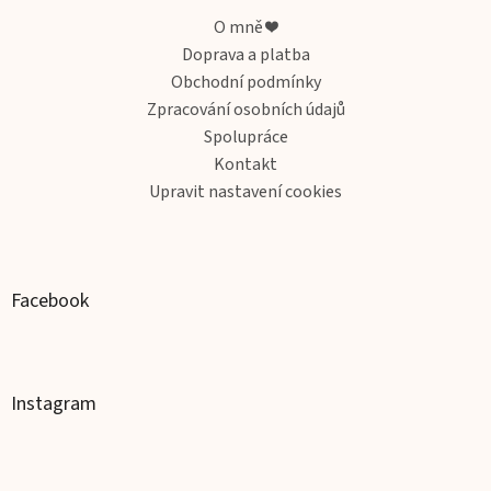
p
a
O mně ❤️
t
Doprava a platba
í
Obchodní podmínky
Zpracování osobních údajů
Spolupráce
Kontakt
Upravit nastavení cookies
Facebook
Instagram