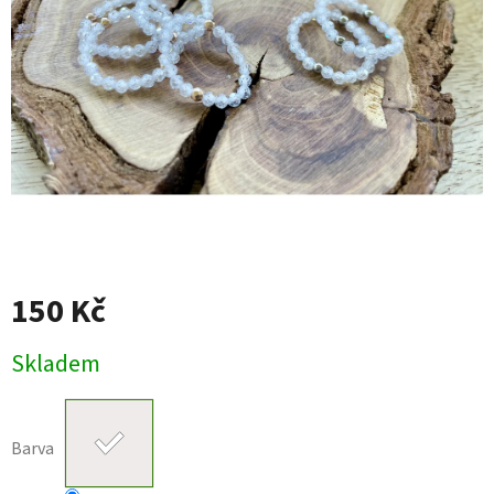
150 Kč
Měrná
Skladem
cena:
Barva