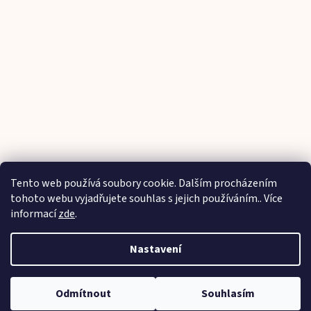
Tento web používá soubory cookie. Dalším procházením
Sledovat na Instagramu
tohoto webu vyjadřujete souhlas s jejich používáním.. Více
informací
zde
.
Vytvořil Shoptet
Nastavení
Copyright 2026
Parádičky na ručičky
. Všechna práva
Odmítnout
Souhlasím
vyhrazena.