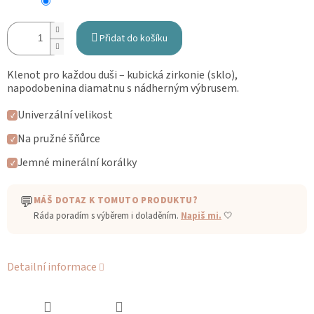
Přidat do košíku
Klenot pro každou duši – kubická zirkonie (sklo),
napodobenina diamatnu s nádherným výbrusem.
Univerzální velikost
✓
Na pružné šňůrce
✓
Jemné minerální korálky
✓
💬
MÁŠ DOTAZ K TOMUTO PRODUKTU?
Ráda poradím s výběrem i doladěním.
Napiš mi.
🤍
Detailní informace