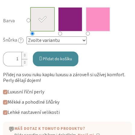
Barva
Šnůrka
?
Přidat do košíku
Přidej na svou ruku kapku luxusu a zároveň si užívej komfort.
Perly dělají dojem!
Luxusní říční perly
✓
Měkké a pohodlné šňůrky
✓
Lehké nastavení velikosti
✓
💬
MÁŠ DOTAZ K TOMUTO PRODUKTU?