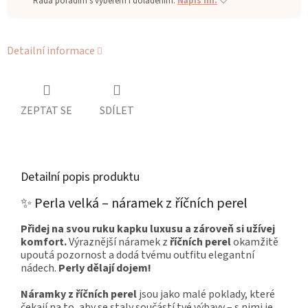
Ráda poradím s výběrem i doladěním.
Napiš mi.
🤍
Detailní informace
ZEPTAT SE
SDÍLET
Detailní popis produktu
✨ Perla velká – náramek z říčních perel
Přidej na svou ruku kapku luxusu a zároveň si užívej
komfort.
Výraznější náramek z
říčních perel
okamžitě
upoutá pozornost a dodá tvému outfitu elegantní
nádech.
Perly dělají dojem!
Náramky z říčních perel
jsou jako malé poklady, které
čekají na to, aby se staly součástí tvé výbavy – s nimi je