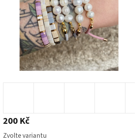
200 Kč
Měrná
Zvolte variantu
cena: