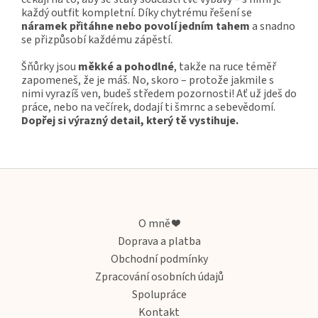
každý outfit kompletní. Díky chytrému řešení se
náramek přitáhne nebo povolí jedním tahem
a snadno
se přizpůsobí každému zápěstí.
Šňůrky jsou
měkké a pohodlné
, takže na ruce téměř
zapomeneš, že je máš. No, skoro – protože jakmile s
nimi vyrazíš ven, budeš středem pozornosti! Ať už jdeš do
práce, nebo na večírek, dodají ti šmrnc a sebevědomí.
Dopřej si výrazný detail, který tě vystihuje.
Z
á
p
a
O mně ❤️
t
Doprava a platba
í
Obchodní podmínky
Zpracování osobních údajů
Spolupráce
Kontakt