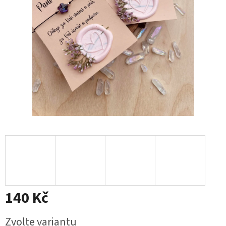
140 Kč
Měrná
Zvolte variantu
cena: