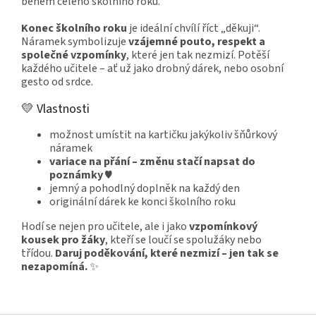
během celého školního roku.
Konec školního roku
je ideální chvílí říct „děkuji“.
Náramek symbolizuje
vzájemné pouto, respekt a
společné vzpomínky
, které jen tak nezmizí. Potěší
každého učitele – ať už jako drobný dárek, nebo osobní
gesto od srdce.
💛 Vlastnosti
možnost umístit na kartičku jakýkoliv šňůrkový
náramek
variace na přání – změnu stačí napsat do
poznámky ♥
jemný a pohodlný doplněk na každý den
originální dárek ke konci školního roku
Hodí se nejen pro učitele, ale i jako
vzpomínkový
kousek pro žáky
, kteří se loučí se spolužáky nebo
třídou.
Daruj poděkování, které nezmizí – jen tak se
nezapomíná.
✨