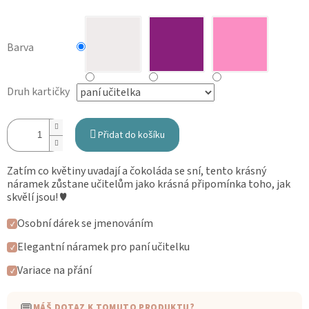
Barva
Druh kartičky
Přidat do košíku
Zatím co květiny uvadají a čokoláda se sní, tento krásný
náramek zůstane učitelům jako krásná připomínka toho, jak
skvělí jsou! ♥
Osobní dárek se jmenováním
✓
Elegantní náramek pro paní učitelku
✓
Variace na přání
✓
MÁŠ DOTAZ K TOMUTO PRODUKTU?