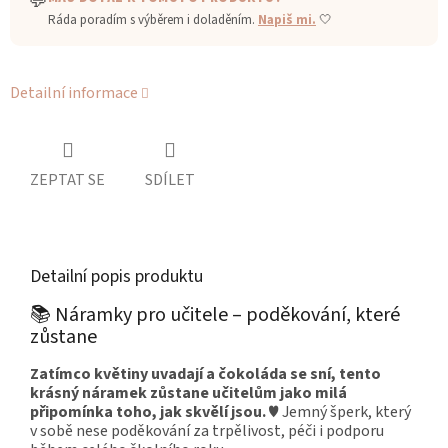
💬
Ráda poradím s výběrem i doladěním.
Napiš mi.
🤍
Detailní informace
ZEPTAT SE
SDÍLET
Detailní popis produktu
📚 Náramky pro učitele – poděkování, které
zůstane
Zatímco květiny uvadají a čokoláda se sní, tento
krásný náramek zůstane učitelům jako milá
připomínka toho, jak skvělí jsou.
♥ Jemný šperk, který
v sobě nese poděkování za trpělivost, péči i podporu