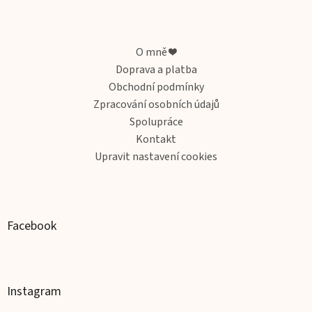
Z
á
p
a
O mně ❤️
t
Doprava a platba
í
Obchodní podmínky
Zpracování osobních údajů
Spolupráce
Kontakt
Upravit nastavení cookies
Facebook
Instagram