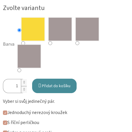
Měrná
Zvolte variantu
cena:
Barva
Přidat do košíku
Vyber si svůj jedinečný pár.
Jednoduchý nerezový kroužek
✓
S říční perličkou
✓