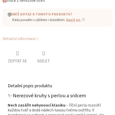
Srdce z nerezové oceli
✓
💬
MÁŠ DOTAZ K TOMUTO PRODUKTU?
Ráda poradím s výběrem i doladěním.
Napiš mi.
🤍
Detailní informace
ZEPTAT SE
SDÍLET
Detailní popis produktu
✨ Nerezové kruhy s perlou a srdcem
Nech zazářit nehynoucí klasiku
– říční perla rozsvítí
každou tvář a dodá nádech luxusu tvému outfitu. V
kombinaci se srdcem z nerezové oceli vzniká jemný, ale