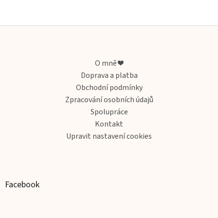
Z
á
p
a
O mně ❤️
t
Doprava a platba
í
Obchodní podmínky
Zpracování osobních údajů
Spolupráce
Kontakt
Upravit nastavení cookies
Facebook