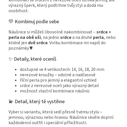
výrazný šperk, který podtrhne tvůj styl a dodá mu
osobitost.
💛 Kombinuj podle sebe
Náušnice si můžeš libovolně nakombinovat –
srdce +
perla na obě uši
, na jedno
srdce
a na druhé
perla
, nebo
klidně jen
dvě srdce
. Volbu kombinace mi napiš do
poznámky ♥
✨ Detaily, které oceníš
dostupné ve 4 velikostech: 14, 16, 18, 20 mm
nerezové kroužky – odolné a nadčasové
říční perla pro jemný a elegantní vzhled
srdce z nerezové oceli jako výrazný detail
možnost vlastní kombinace náušnic
💫 Detail, který tě vystihne
Vyber si variantu, která sedí přesně tvému stylu –
jemnou, výraznou nebo hravou. Náušnice skvěle doplní
každodenní outfit i speciální příležitosti.