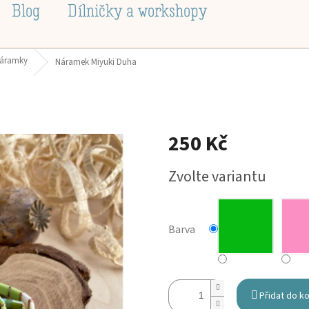
Blog
Dílničky a workshopy
náramky
Náramek Miyuki Duha
250 Kč
Měrná
Zvolte variantu
cena:
Barva
Přidat do k