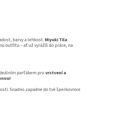
adost, barvy a lehkost.
Miyuki Tila
outfitu – ať už vyrážíš do práce, na
k ideálním parťákem pro
vrstvení a
onou!
itosti. Snadno zapadne do tvé šperkovnice