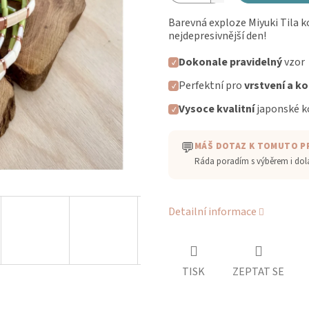
Barevná exploze Miyuki Tila kor
nejdepresivnější den!
Dokonale pravidelný
vzor
✓
Perfektní pro
vrstvení a k
✓
Vysoce kvalitní
japonské k
✓
💬
MÁŠ DOTAZ K TOMUTO 
Ráda poradím s výběrem i do
Detailní informace
TISK
ZEPTAT SE