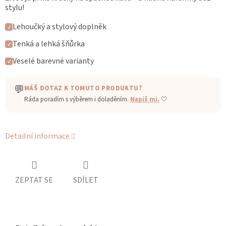
stylu!
Lehoučký a stylový doplněk
✓
Tenká a lehká šňůrka
✓
Veselé barevné varianty
✓
💬
MÁŠ DOTAZ K TOMUTO PRODUKTU?
Ráda poradím s výběrem i doladěním.
Napiš mi.
🤍
Detailní informace
ZEPTAT SE
SDÍLET