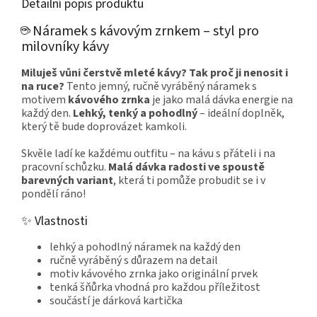
Detailní popis produktu
☕ Náramek s kávovým zrnkem – styl pro
milovníky kávy
Miluješ vůni čerstvě mleté kávy? Tak proč ji nenosit i
na ruce?
Tento jemný, ručně vyráběný náramek s
motivem
kávového zrnka
je jako malá dávka energie na
každý den.
Lehký, tenký a pohodlný
– ideální doplněk,
který tě bude doprovázet kamkoli.
Skvěle ladí ke každému outfitu – na kávu s přáteli i na
pracovní schůzku.
Malá dávka radosti ve spoustě
barevných variant
, která ti pomůže probudit se i v
pondělí ráno!
✨ Vlastnosti
lehký a pohodlný náramek na každý den
ručně vyráběný s důrazem na detail
motiv kávového zrnka jako originální prvek
tenká šňůrka vhodná pro každou příležitost
součástí je dárková kartička