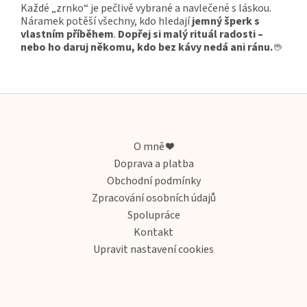
Každé „zrnko“ je pečlivě vybrané a navlečené s láskou.
Náramek potěší všechny, kdo hledají
jemný šperk s
vlastním příběhem
.
Dopřej si malý rituál radosti –
nebo ho daruj někomu, kdo bez kávy nedá ani ránu.
☕
Z
á
p
a
O mně ❤️
t
Doprava a platba
í
Obchodní podmínky
Zpracování osobních údajů
Spolupráce
Kontakt
Upravit nastavení cookies