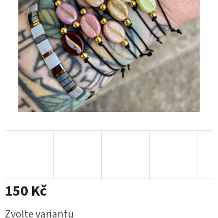
150 Kč
Měrná
Zvolte variantu
cena: