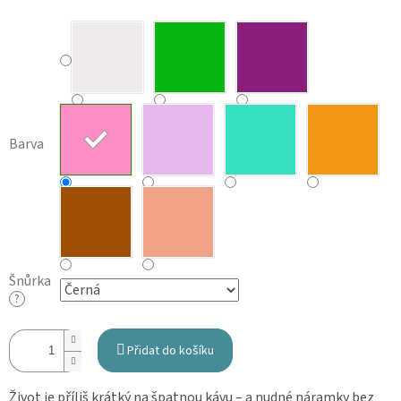
Barva
Šnůrka
?
Přidat do košíku
Život je příliš krátký na špatnou kávu – a nudné náramky bez