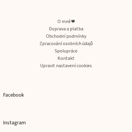
Z
á
p
a
O mně ❤️
t
Doprava a platba
í
Obchodní podmínky
Zpracování osobních údajů
Spolupráce
Kontakt
Upravit nastavení cookies
Facebook
Instagram