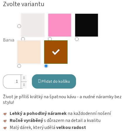
Měrná
Zvolte variantu
cena:
Barva
Přidat do košíku
Život je příliš krátký na špatnou kávu - a nudné náramky bez
stylu!
Lehký a pohodlný náramek
na každodenní nošení
Ručně vyráběný
s důrazem na detail a kvalitu
Malý dárek, který udělá
velkou radost