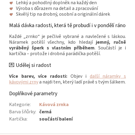
Lehký a pohodlný doplněk na každý den
Výroba s důrazem na detail a zpracování
Skvělý tip na drobný, osobní a originální dárek
Malá dávka radosti, která tě probudí i v pondělí ráno
Každé „zrnko“ je pečlivě vybrané a navlečené s láskou.
Náramek potěší všechny, kdo hledají
jemný, ručně
vyráběný šperk s vlastním příběhem
. Součástí je i
kartička – protože i drobná parádička potěší.
💌 Udělej si radost
Více barev, více radosti:
Objev i
další náramky s
kávovými zrny
a najdi ten, který ladí právě s tvým šálkem.
Doplňkové parametry
Kategorie
:
Kávová zrnka
Barva šňůrky
:
černá
Kartička
:
součástí balení