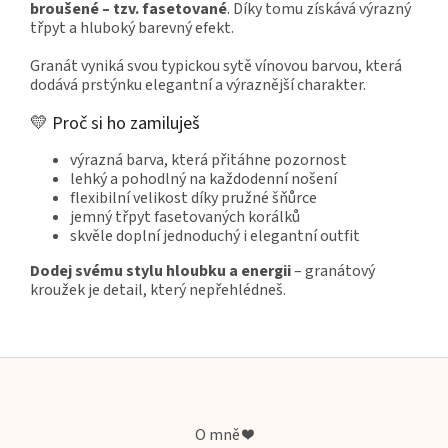
broušené – tzv. fasetované
. Díky tomu získává výrazný
třpyt a hluboký barevný efekt.
Granát vyniká svou typickou sytě vínovou barvou, která
dodává prstýnku elegantní a výraznější charakter.
💛 Proč si ho zamiluješ
výrazná barva, která přitáhne pozornost
lehký a pohodlný na každodenní nošení
flexibilní velikost díky pružné šňůrce
jemný třpyt fasetovaných korálků
skvěle doplní jednoduchý i elegantní outfit
Dodej svému stylu hloubku a energii
– granátový
kroužek je detail, který nepřehlédneš.
Z
á
p
a
O mně ❤️