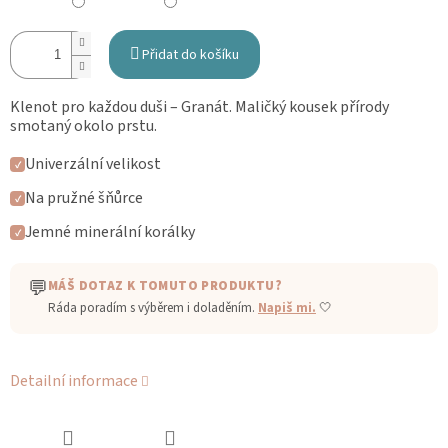
Přidat do košíku
Klenot pro každou duši – Granát. Maličký kousek přírody
smotaný okolo prstu.
Univerzální velikost
✓
Na pružné šňůrce
✓
Jemné minerální korálky
✓
💬
MÁŠ DOTAZ K TOMUTO PRODUKTU?
Ráda poradím s výběrem i doladěním.
Napiš mi.
🤍
Detailní informace