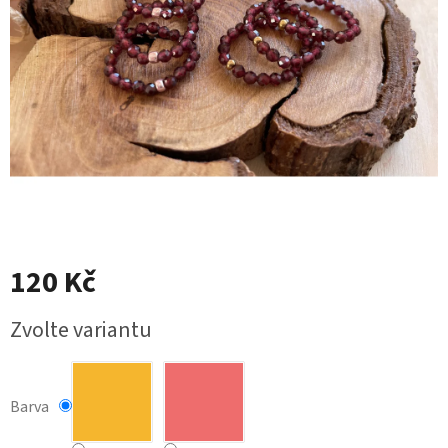
120 Kč
Měrná
Zvolte variantu
cena:
Barva