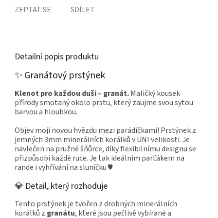
ZEPTAT SE
SDÍLET
Detailní popis produktu
✨ Granátový prstýnek
Klenot pro každou duši – granát.
Maličký kousek
přírody smotaný okolo prstu, který zaujme svou sytou
barvou a hloubkou.
Objev moji novou hvězdu mezi parádičkami! Prstýnek z
jemných 3mm minerálních korálků v UNI velikosti. Je
navlečen na pružné šňůrce, díky flexibilnímu designu se
přizpůsobí každé ruce. Je tak ideálním parťákem na
rande i vyhřívání na sluníčku ♥
💎 Detail, který rozhoduje
Tento prstýnek je tvořen z drobných minerálních
korálků z
granátu
, které jsou pečlivě vybírané a