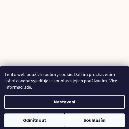
Tento web používá soubory cookie. Dalším procházením
Sledovat na Instagramu
tohoto webu vyjadřujete souhlas s jejich používáním.. Více
informací
zde
.
Vytvořil Shoptet
Nastavení
Copyright 2026
Parádičky na ručičky
. Všechna práva
Odmítnout
Souhlasím
vyhrazena.