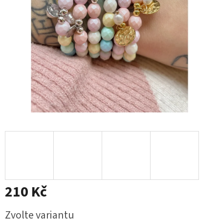
210 Kč
Měrná
Zvolte variantu
cena: