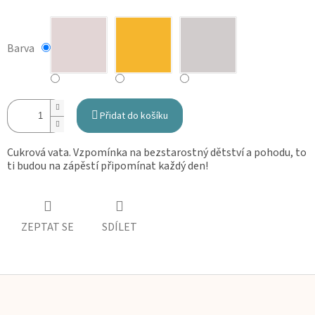
Barva
Přidat do košíku
Cukrová vata. Vzpomínka na bezstarostný dětství a pohodu, to
ti budou na zápěstí připomínat každý den!
ZEPTAT SE
SDÍLET
Z
á
p