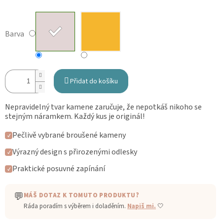
Barva
Přidat do košíku
Nepravidelný tvar kamene zaručuje, že nepotkáš nikoho se
stejným náramkem. Každý kus je originál!
Pečlivě vybrané broušené kameny
✓
Výrazný design s přirozenými odlesky
✓
Praktické posuvné zapínání
✓
💬
MÁŠ DOTAZ K TOMUTO PRODUKTU?
Ráda poradím s výběrem i doladěním.
Napiš mi.
🤍