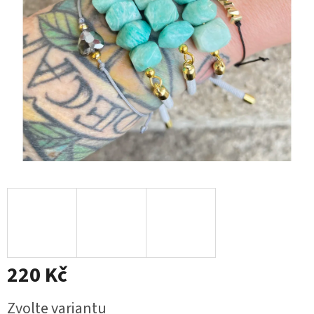
220 Kč
Měrná
Zvolte variantu
cena: