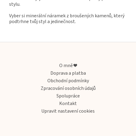
stylu.
Vyber si minerální náramek z broušených kamenů, který
podtrhne tvůj styl a jedinečnost.
Z
á
p
a
O mně ❤️
t
Doprava a platba
í
Obchodní podmínky
Zpracování osobních údajů
Spolupráce
Kontakt
Upravit nastavení cookies