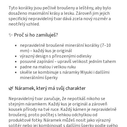
Tyto korálky jsou pečlivě broušeny a leštěny, aby bylo
dosaženo maximální krásy a lesku. Zároveň jim jejich
specifický nepravidelný tvar dává zcela nový rozměr a
neotřelý vzhled.
✨ Proč si ho zamiluješ?
nepravidelně broušené minerální korálky (7–10
mm) – každý kus je originál
výrazný design s přirozenými odlesky
posuvné zapínání – upravíš velikost jedním tahem
padne na malou i velkou ruku
skvěle se kombinuje s náramky Miyuki i dalšími
minerálními šperky
🌿 Náramek, který má svůj charakter
Nepravidelný tvar zaručuje, že nepotkáš nikoho se
stejným náramkem. Každý kus je originál a zároveň
kousek přírody na tvé ruce. Každý kámen je nepravidelně
broušený, proto počítej s lehkou odchylkou od
produktové fotky. Náramek můžeš nosit jako výrazný
solitér nebo jej kombinovat s dalšími šperky podle svého