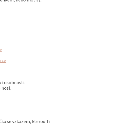
y
rce
 i osobnosti.
 nosí.
ku se vzkazem, kterou Ti