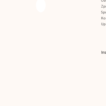
Ob
í
Zp
Sp
Ko
Up
In