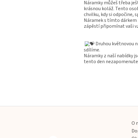
Náramky můžeš třeba ješt
krásnou koláž. Tento osob
chvilku, kdy si odpočine, 
Náramek s tímto dárkem s
zápěstí připomínat vaši v
Druhou květnovou ne
sdílíme.
Náramky z naší nabídky js
tento den nezapomenutel
Z
á
p
O 
a
Do
t