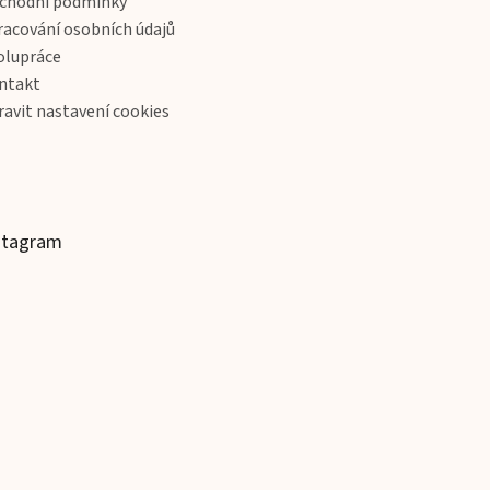
chodní podmínky
racování osobních údajů
olupráce
ntakt
ravit nastavení cookies
stagram