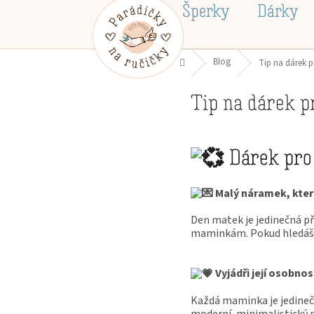
Přejít
Šperky
Dárky
na
obsah
Domů
Blog
Tip na dárek 
Tip na dárek 
Dárek pro
Malý náramek, kter
Den matek je jedinečná př
maminkám. Pokud hledáš or
Vyjádři její osobnos
Každá maminka je jedinečná
moderní, minimalistický 