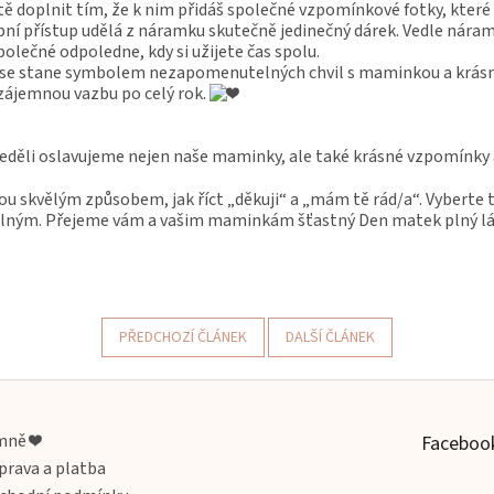
ě doplnit tím, že k nim přidáš společné vzpomínkové fotky, které
ní přístup udělá z náramku skutečně jedinečný dárek. Vedle náramk
společné odpoledne, kdy si užijete čas spolu.
e stane symbolem nezapomenutelných chvil s maminkou a krásné l
zájemnou vazbu po celý rok.
děli oslavujeme nejen naše maminky, ale také krásné vzpomínky a 
ou skvělým způsobem, jak říct „děkuji“ a „mám tě rád/a“. Vyberte t
ným. Přejeme vám a vašim maminkám šťastný Den matek plný lás
PŘEDCHOZÍ ČLÁNEK
DALŠÍ ČLÁNEK
mně ❤️
Faceboo
prava a platba