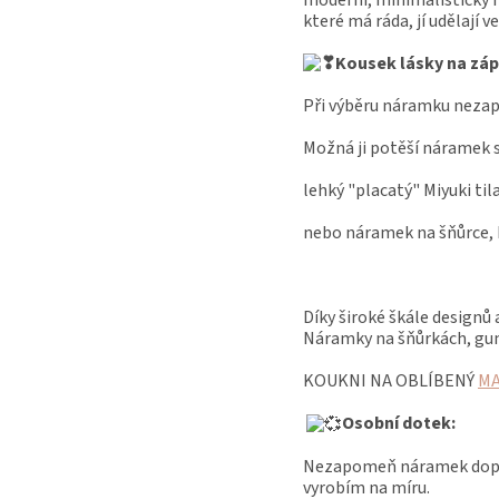
které má ráda, jí udělají v
Kousek lásky na záp
Při výběru náramku nezapo
Možná ji potěší náramek 
lehký "placatý" Miyuki t
nebo náramek na šňůrce, 
Díky široké škále designů 
Náramky na šňůrkách, gumi
KOUKNI NA OBLÍBENÝ
MA
Osobní dotek:
Nezapomeň náramek doplni
vyrobím na míru.