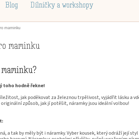
Blog
Dílničky a workshopy
pro maminku
pro maminku
 maminku?
ý toho hodně řekne!
íležitost, jak poděkovat za železnou trpělivost, vyjádřit lásku a 
iginální způsob, jak jí potěšit, náramky jsou ideální volbou!
t:
, a tak by měly být i náramky. Vyber kousek, který odráží její styl 
nebo barevný. Náramky s osobními přívěšky, ručně vyraženým pís