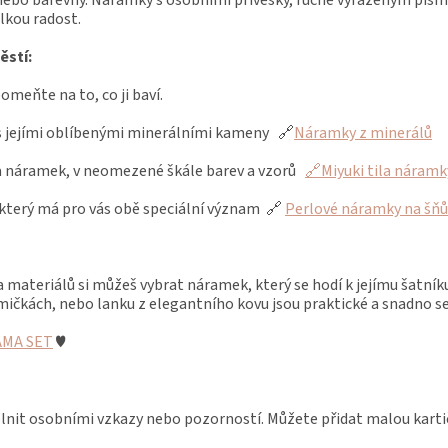
elkou radost.
ěstí:
meňte na to, co ji baví.
s jejími oblíbenými minerálními kameny
🔗
Náramky z minerálů
ila náramek, v neomezené škále barev a vzorů
🔗
Miyuki tila náramk
který má pro vás obě speciální význam
🔗
Perlové náramky na šňů
a materiálů si můžeš vybrat náramek, který se hodí k jejímu šatníku
čkách, nebo lanku z elegantního kovu jsou praktické a snadno se
MA SET
♥
t osobními vzkazy nebo pozorností. Můžete přidat malou kartič