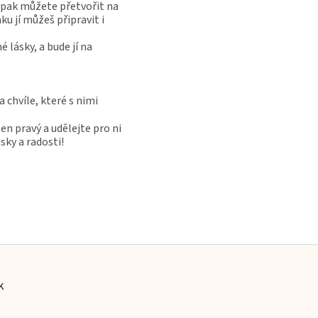
 pak můžete přetvořit na
u jí můžeš připravit i
ásky, a bude jí na
chvíle, které s nimi
en pravý a udělejte pro ni
ky a radosti!
k