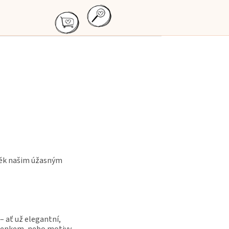
vděk našim úžasným
– ať už elegantní,
menkem, nebo motivy,